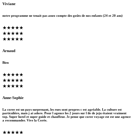
Viviane
notre programme ne tenait pas assez compte des goûts de nos enfants (24 et 20 ans)
★★★★★
★★★★★
★★★★★
Arnaud
Bien
★★★★★
★★★★★
★★★★★
Anne-Sophie
La coree est un pays surprenant, les rues sont propres c est agréable. La culture est
particulière, mais j ai adore. Pour l agence les 2 jours sur l ile de jeju étaient vraiment
top. Super hotel et super guide et chauffeur. Je pense que coree voyage est est une agence
a recommander. Vive la Corée.
★★★★★