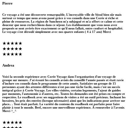
Pierre
Ce voyage a été une découverte remarquable. L'incroyable ville de Séoul bien sûr mais
surtout ce temps que nous avons passé grâce à vos conseils dans une Corée si riche et
pleine de ressources. La région de Suncheon m'a subjugué et m'a offert ce calme et cette
douceur que nous recherchions dans ce séjour. Les établissement que vous nous avez
proposés se sont avérés être exactement ce qu'il nous fallait, entre confort et hospitalité.
Le voyage s'est déroulé simplement avec nos quatre enfants ( 4 à 17 ans) Merci
★★★★★
★★★★★
★★★★★
Andrea
Voici la seconde expérience avec Corée Voyage dans l'organisation d'un voyage de
groupe sur mesure. J'ai écouté les conseils avisés du conseillé l'année passée et était ravie
d'inclure ces conseils dans le programme de cette année. Satisfaire un groupe de 15
personnes ayant des attentes différentes n'est pas une tâche facile, mais c'est un succès
intégral grâce à Corée Voyage. Les villes visitées, certains logements, l'ajout de guides
par moments, l'autonomie à d'autres, etc. Toutes les demandes ont été prises en compte et
respectées. Le roadbook avec ses suggestions de visites a été un outil précieux. Incluant les
horaires, les prix des entrées (lorsque nécessaire) ainsi que les indications pour arriver sur
place.. . Tout était parfait. La variété du contenu du roadbook est parfaite pour faire
plaisir à tout le monde. Bref, encore une merveilleuse expérience. À renouveler à l'avenir.
Merci ^_^
★★★★★
★★★★★