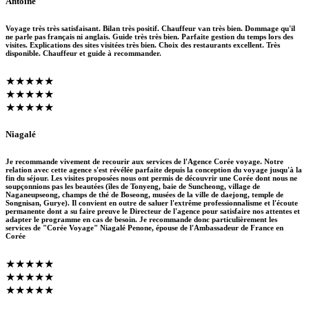
Antoine
Voyage très très satisfaisant. Bilan très positif. Chauffeur van très bien. Dommage qu'il
ne parle pas français ni anglais. Guide très très bien. Parfaite gestion du temps lors des
visites. Explications des sites visitées très bien. Choix des restaurants excellent. Très
disponible. Chauffeur et guide à recommander.
★★★★★
★★★★★
★★★★★
Niagalé
Je recommande vivement de recourir aux services de l'Agence Corée voyage. Notre
relation avec cette agence s'est révélée parfaite depuis la conception du voyage jusqu'à la
fin du séjour. Les visites proposées nous ont permis de découvrir une Corée dont nous ne
soupçonnions pas les beautées (îles de Tonyeng, baie de Suncheong, village de
Naganeupseong, champs de thé de Boseong, musées de la ville de daejong, temple de
Songnisan, Gurye). Il convient en outre de saluer l'extrême professionnalisme et l'écoute
permanente dont a su faire preuve le Directeur de l'agence pour satisfaire nos attentes et
adapter le programme en cas de besoin. Je recommande donc particulièrement les
services de "Corée Voyage" Niagalé Penone, épouse de l'Ambassadeur de France en
Corée
★★★★★
★★★★★
★★★★★