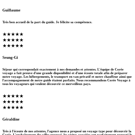
Guillaume
Très bon accueil de la part du guide. Je félicite sa compétence.
★★★★★
★★★★★
★★★★★
Seung-Gi
Séjour qui correspondait exactement à nos demandes et attentes. L'équipe de Corée
voyage a fait preuve d'une grande disponibilité et d'une écoute totale afin de préparer
notre voyage. Les hébergements, le transport en van privatif et notre chauffeur ainsi que
l'accompagnement de notre guide étaient parfaits. Nous recommandons Corée Voyage à
tous les voyageurs qui veulent découvrir ce merveilleux pays.
★★★★★
★★★★★
★★★★★
Géraldine
Très à l'écoute de nos attentes, l'agence nous a proposé un voyage type pour découvrir la
Corée. L'enchaînement des villes proposé, les visites associées ont parfaitement respecté le