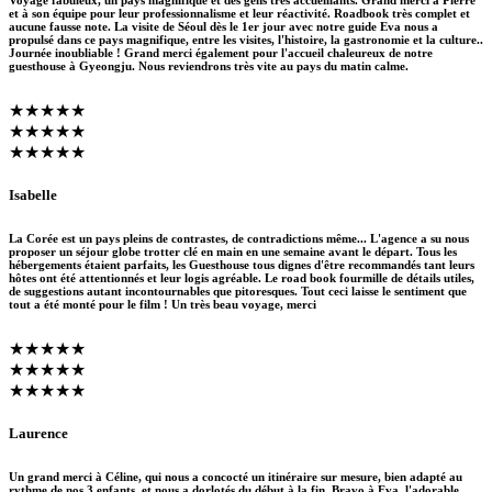
et à son équipe pour leur professionnalisme et leur réactivité. Roadbook très complet et
aucune fausse note. La visite de Séoul dès le 1er jour avec notre guide Eva nous a
propulsé dans ce pays magnifique, entre les visites, l'histoire, la gastronomie et la culture..
Journée inoubliable ! Grand merci également pour l'accueil chaleureux de notre
guesthouse à Gyeongju. Nous reviendrons très vite au pays du matin calme.
★★★★★
★★★★★
★★★★★
Isabelle
La Corée est un pays pleins de contrastes, de contradictions même... L'agence a su nous
proposer un séjour globe trotter clé en main en une semaine avant le départ. Tous les
hébergements étaient parfaits, les Guesthouse tous dignes d'être recommandés tant leurs
hôtes ont été attentionnés et leur logis agréable. Le road book fourmille de détails utiles,
de suggestions autant incontournables que pitoresques. Tout ceci laisse le sentiment que
tout a été monté pour le film ! Un très beau voyage, merci
★★★★★
★★★★★
★★★★★
Laurence
Un grand merci à Céline, qui nous a concocté un itinéraire sur mesure, bien adapté au
rythme de nos 3 enfants, et nous a dorlotés du début à la fin. Bravo à Eva, l'adorable