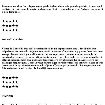
Les commentaires fournis par notre guide étaient d'une très grande qualité. On sent qu'il
maîtrise parfaitement le sujet. Le chauffeur était très aimable et a su s'adapter facilement
à nos demandes.
★★★★★
★★★★★
★★★★★
Anne-Françoise
Visiter la Corée du Sud est l'occasion de vivre un dépaysement total. Séoul bien que
trépidante, est une ville où je me suis sentie détendue. On pourrait y passer deux semaines
sans problème tant il y a à découvrir. Les transports en commun sont un exemple de
ponctualité, propreté et prix défiant toute concurrence. Les Sud-coréens sont aimables et
offrent spontanément leur aide sans toutefois être envahissants. La province offre des
paysages magnifiques. CoréeVoyage est une agence respectueuse du touriste, fiable et très
attentive à l'organisation concrète du séjour. C'est ce qui permet de bien en profiter une
fois arrivé sur le sol coréen. Je l'ai déjà recommandée.
★★★★★
★★★★★
★★★★★
Myriam
Voyage fabuleux, un pays magnifique et des gens très accueillants. Grand merci à Pierre