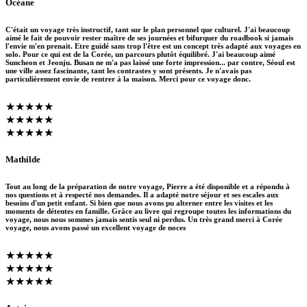
Océane
C'était un voyage très instructif, tant sur le plan personnel que culturel. J'ai beaucoup
aimé le fait de pouvoir rester maître de ses journées et bifurquer du roadbook si jamais
l'envie m'en prenait. Etre guidé sans trop l'être est un concept très adapté aux voyages en
solo. Pour ce qui est de la Corée, un parcours plutôt équilibré. J'ai beaucoup aimé
Suncheon et Jeonju. Busan ne m'a pas laissé une forte impression... par contre, Séoul est
une ville assez fascinante, tant les contrastes y sont présents. Je n'avais pas
particulièrement envie de rentrer à la maison. Merci pour ce voyage donc.
★★★★★
★★★★★
★★★★★
Mathilde
Tout au long de la préparation de notre voyage, Pierre a été disponible et a répondu à
nos questions et à respecté nos demandes. Il a adapté notre séjour et ses escales aux
besoins d'un petit enfant. Si bien que nous avons pu alterner entre les visites et les
moments de détentes en famille. Grâce au livre qui regroupe toutes les informations du
voyage, nous nous sommes jamais sentis seul ni perdus. Un très grand merci à Corée
voyage, nous avons passé un excellent voyage de noces
★★★★★
★★★★★
★★★★★