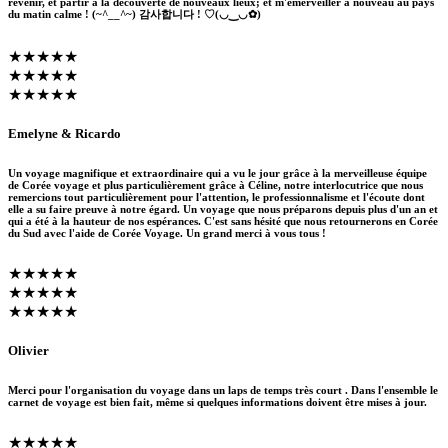
revenir, et partir à la découverte de nouveaux lieux; et m'émerveiller à nouveau au pays
du matin calme ! (~^__^~) 감사합니다 ! ♡(◡‿◡✿)
★★★★★
★★★★★
★★★★★
Emelyne & Ricardo
Un voyage magnifique et extraordinaire qui a vu le jour grâce à la merveilleuse équipe
de Corée voyage et plus particulièrement grâce à Céline, notre interlocutrice que nous
remercions tout particulièrement pour l'attention, le professionnalisme et l'écoute dont
elle a su faire preuve à notre égard. Un voyage que nous préparons depuis plus d'un an et
qui a été à la hauteur de nos espérances. C'est sans hésité que nous retournerons en Corée
du Sud avec l'aide de Corée Voyage. Un grand merci à vous tous !
★★★★★
★★★★★
★★★★★
Olivier
Merci pour l'organisation du voyage dans un laps de temps très court . Dans l'ensemble le
carnet de voyage est bien fait, même si quelques informations doivent être mises à jour.
★★★★★