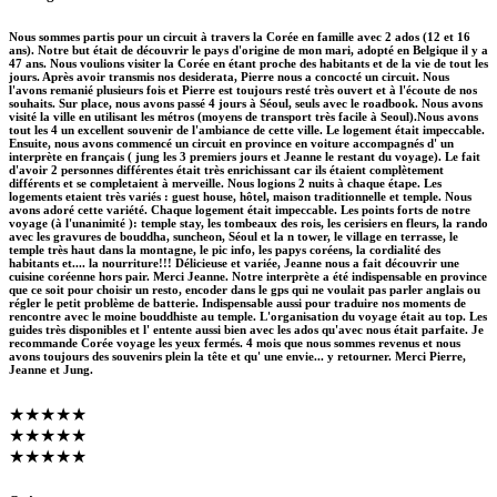
Nous sommes partis pour un circuit à travers la Corée en famille avec 2 ados (12 et 16
ans). Notre but était de découvrir le pays d'origine de mon mari, adopté en Belgique il y a
47 ans. Nous voulions visiter la Corée en étant proche des habitants et de la vie de tout les
jours. Après avoir transmis nos desiderata, Pierre nous a concocté un circuit. Nous
l'avons remanié plusieurs fois et Pierre est toujours resté très ouvert et à l'écoute de nos
souhaits. Sur place, nous avons passé 4 jours à Séoul, seuls avec le roadbook. Nous avons
visité la ville en utilisant les métros (moyens de transport très facile à Seoul).Nous avons
tout les 4 un excellent souvenir de l'ambiance de cette ville. Le logement était impeccable.
Ensuite, nous avons commencé un circuit en province en voiture accompagnés d' un
interprète en français ( jung les 3 premiers jours et Jeanne le restant du voyage). Le fait
d'avoir 2 personnes différentes était très enrichissant car ils étaient complètement
différents et se completaient à merveille. Nous logions 2 nuits à chaque étape. Les
logements etaient très variés : guest house, hôtel, maison traditionnelle et temple. Nous
avons adoré cette variété. Chaque logement était impeccable. Les points forts de notre
voyage (à l'unanimité ): temple stay, les tombeaux des rois, les cerisiers en fleurs, la rando
avec les gravures de bouddha, suncheon, Séoul et la n tower, le village en terrasse, le
temple très haut dans la montagne, le pic info, les papys coréens, la cordialité des
habitants et.... la nourriture!!! Délicieuse et variée, Jeanne nous a fait découvrir une
cuisine coréenne hors pair. Merci Jeanne. Notre interprète a été indispensable en province
que ce soit pour choisir un resto, encoder dans le gps qui ne voulait pas parler anglais ou
régler le petit problème de batterie. Indispensable aussi pour traduire nos moments de
rencontre avec le moine bouddhiste au temple. L'organisation du voyage était au top. Les
guides très disponibles et l' entente aussi bien avec les ados qu'avec nous était parfaite. Je
recommande Corée voyage les yeux fermés. 4 mois que nous sommes revenus et nous
avons toujours des souvenirs plein la tête et qu' une envie... y retourner. Merci Pierre,
Jeanne et Jung.
★★★★★
★★★★★
★★★★★