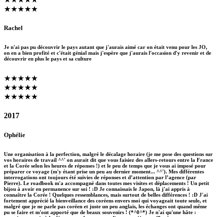
★★★★★
Rachel
Je n'ai pas pu découvrir le pays autant que j'aurais aimé car on était venu pour les JO,
on en a bien profité et c'était génial mais j'espère que j'aurais l'occasion d'y revenir et de
découvrir en plus le pays et sa culture
★★★★★
★★★★★
★★★★★
2017
Ophélie
Une organisation à la perfection, malgré le décalage horaire (je me pose des questions sur
vos horaires de travail ^^' on aurait dit que vous faisiez des allers-retours entre la France
et la Corée selon les heures de réponses !) et le peu de temps que je vous ai imposé pour
préparer ce voyage (m'y étant prise un peu au dernier moment... ^^'). Mes différentes
interrogations ont toujours été suivies de réponses et d’attention par l’agence (par
Pierre). Le roadbook m'a accompagné dans toutes mes visites et déplacements ! Un petit
bijou à avoir en permanence sur soi ! :D Je connaissais le Japon, là j'ai appris à
connaître la Corée ! Quelques ressemblances, mais surtout de belles différences ! :D J'ai
fortement apprécié la bienveillance des coréens envers moi qui voyageait toute seule, et
malgré que je ne parle pas coréen et juste un peu anglais, les échanges ont quand même
pu se faire et m'ont apporté que de beaux souvenirs ! (*^0^*) Je n'ai qu'une hâte :