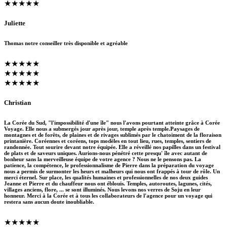
★★★★★
Juliette
Thomas notre conseiller très disponible et agréable
★★★★★
★★★★★
★★★★★
Christian
La Corée du Sud, "l'impossibilité d'une île" nous l'avons pourtant atteinte grâce à Corée
Voyage. Elle nous a submergés jour après jour, temple après temple.Paysages de
montagnes et de forêts, de plaines et de rivages sublimés par le chatoiment de la floraison
printanière. Coréennes et coréens, tops modèles en tout lieu, rues, temples, sentiers de
randonnée. Tout sourire devant notre équipée. Elle a réveillé nos papilles dans un festival
de plats et de saveurs uniques. Aurions-nous pénétré cette presqu' île avec autant de
bonheur sans la merveilleuse équipe de votre agence ? Nous ne le pensons pas. La
patience, la compétence, le professionnalisme de Pierre dans la préparation du voyage
nous a permis de surmonter les heurs et malheurs qui nous ont frappés à tour de rôle. Un
merci éternel. Sur place, les qualités humaines et professionnelles de nos deux guides
Jeanne et Pierre et du chauffeur nous ont éblouis. Temples, autoroutes, lagunes, cités,
villages anciens, flore, ... se sont illuminés. Nous levons nos verres de Soju en leur
honneur. Merci à la Corée et à tous les collaborateurs de l'agence pour un voyage qui
restera sans aucun doute inoubliable.
★★★★★