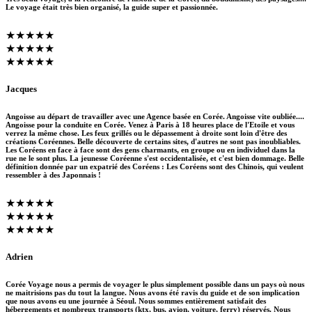
Le voyage était très bien organisé, la guide super et passionnée.
★★★★★
★★★★★
★★★★★
Jacques
Angoisse au départ de travailler avec une Agence basée en Corée. Angoisse vite oubliée....
Angoisse pour la conduite en Corée. Venez à Paris à 18 heures place de l'Etoile et vous
verrez la même chose. Les feux grillés ou le dépassement à droite sont loin d'être des
créations Coréennes. Belle découverte de certains sites, d'autres ne sont pas inoubliables.
Les Coréens en face à face sont des gens charmants, en groupe ou en individuel dans la
rue ne le sont plus. La jeunesse Coréenne s'est occidentalisée, et c'est bien dommage. Belle
définition donnée par un expatrié des Coréens : Les Coréens sont des Chinois, qui veulent
ressembler à des Japonnais !
★★★★★
★★★★★
★★★★★
Adrien
Corée Voyage nous a permis de voyager le plus simplement possible dans un pays où nous
ne maitrisions pas du tout la langue. Nous avons été ravis du guide et de son implication
que nous avons eu une journée à Séoul. Nous sommes entièrement satisfait des
hébergements et nombreux transports (ktx, bus, avion, voiture, ferry) réservés. Nous