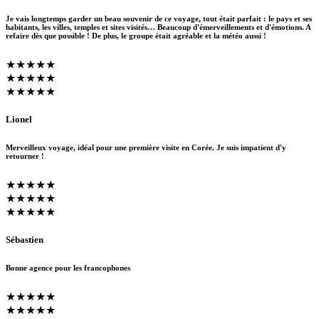
Je vais longtemps garder un beau souvenir de ce voyage, tout était parfait : le pays et ses
habitants, les villes, temples et sites visités… Beaucoup d'émerveillements et d'émotions. A
refaire dès que possible ! De plus, le groupe était agréable et la météo aussi !
★★★★★
★★★★★
★★★★★
Lionel
Merveilleux voyage, idéal pour une première visite en Corée. Je suis impatient d'y
retourner !
★★★★★
★★★★★
★★★★★
Sébastien
Bonne agence pour les francophones
★★★★★
★★★★★