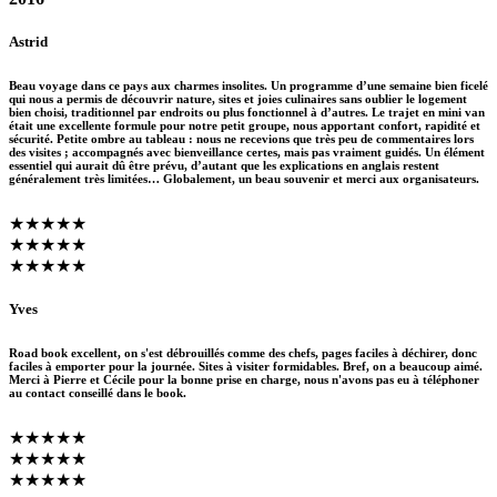
Astrid
Beau voyage dans ce pays aux charmes insolites. Un programme d’une semaine bien ficelé
qui nous a permis de découvrir nature, sites et joies culinaires sans oublier le logement
bien choisi, traditionnel par endroits ou plus fonctionnel à d’autres. Le trajet en mini van
était une excellente formule pour notre petit groupe, nous apportant confort, rapidité et
sécurité. Petite ombre au tableau : nous ne recevions que très peu de commentaires lors
des visites ; accompagnés avec bienveillance certes, mais pas vraiment guidés. Un élément
essentiel qui aurait dû être prévu, d’autant que les explications en anglais restent
généralement très limitées… Globalement, un beau souvenir et merci aux organisateurs.
★★★★★
★★★★★
★★★★★
Yves
Road book excellent, on s'est débrouillés comme des chefs, pages faciles à déchirer, donc
faciles à emporter pour la journée. Sites à visiter formidables. Bref, on a beaucoup aimé.
Merci à Pierre et Cécile pour la bonne prise en charge, nous n'avons pas eu à téléphoner
au contact conseillé dans le book.
★★★★★
★★★★★
★★★★★